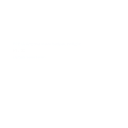
FREYA Arizona wave badpak twilight
€92.00
Opties selecteren