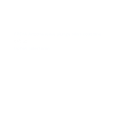
FREYA Arizona wave plunge bikini coastline
€95.00
Opties selecteren