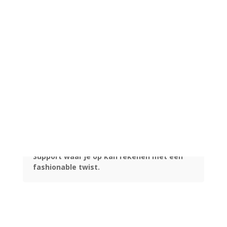
Freya
Freya Swim staat voor stijl en stevigheid in
één.
Ideaal voor grotere maten, met frisse
kleuren en flatterende pasvormen die zorgen
voor een zelfverzekerde look op elk strand.
Support waar je op kan rekenen met een
fashionable twist.