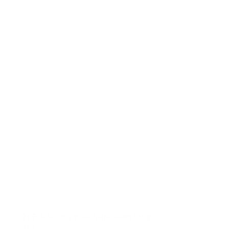
FREYA Arizona wave halter bikini twilight
€92.00