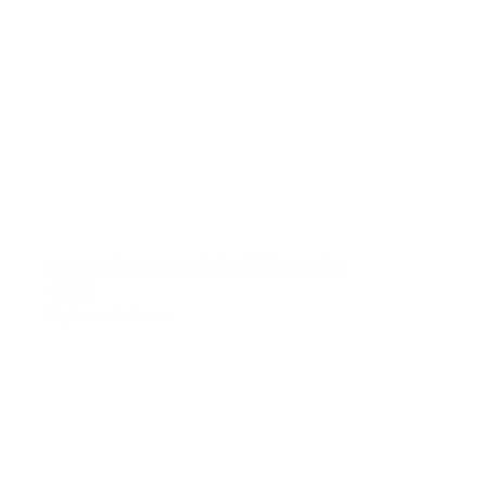
FREYA Arizona wave halter bikini coastline
€92.00
Opties selecteren