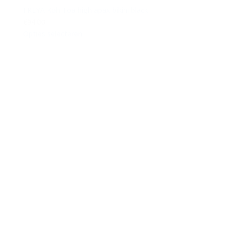
FREYA Koh Toa high apax bikini black
€94.00
Opties selecteren