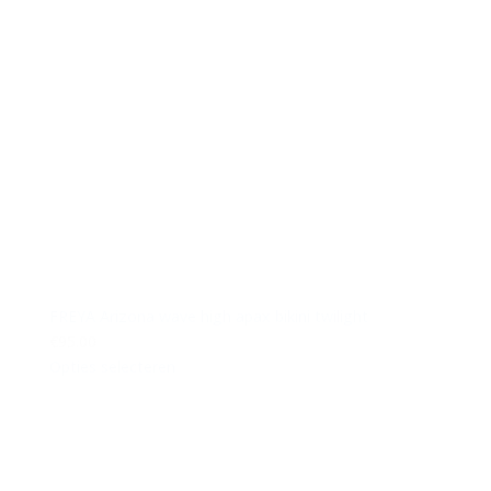
FREYA Arizona wave high apax bikini twilight
€95.00
Opties selecteren