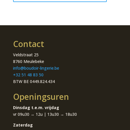
kant
macramé
en
rolkraag
-
champagne
Contact
aantal
Veldstraat 25
8760 Meulebeke
info@boudoir-lingerie.be
+32 51 48 83 50
BTW BE 0449.824.434
Openingsuren
Dinsdag t.e.m. vrijdag
vr 09u30 → 12u | 13u30 → 18u30
Zaterdag