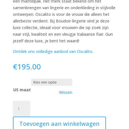
een mantelpak. Het merk staat bekend om het
samenbrengen van lingerie en onderkleding in stijlvolle
ontwerpen. Oscalito is voor de vrouw die alleen het
allerbeste verdient. Bij Boudoir-lingerie vind je deze
luxe collectie, ideaal voor vrouwen die op zoek zijn
naar stijl, kwaliteit en een vleugje Italiaanse flair. Gun
jezelf deze luxe, je bent het waard!
Ontdek ons volledige aanbod van Oscalito.
€
195.00
US maat
Wissen
OSCALITO
lange
mouw
Toevoegen aan winkelwagen
met