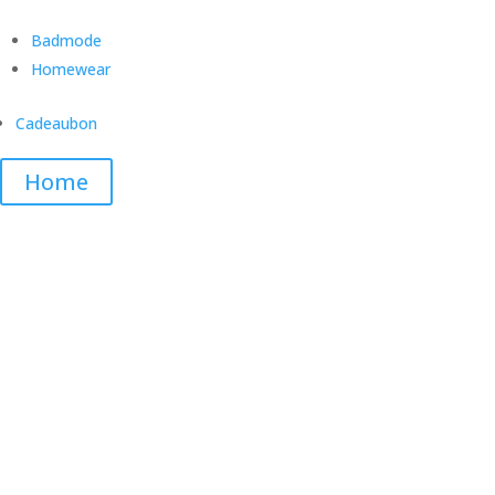
Badmode
Homewear
Cadeaubon
Home
Filter op categorie
Filter
New arrivals
op
Dames
categorie
Lingerie
Slips
Bh
Boudoir
ondergoed
Body
Sportbh's